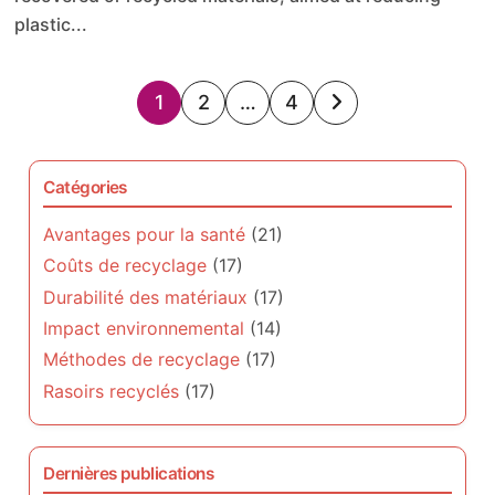
plastic...
Posts
1
2
…
4
pagination
Catégories
Avantages pour la santé
(21)
Coûts de recyclage
(17)
Durabilité des matériaux
(17)
Impact environnemental
(14)
Méthodes de recyclage
(17)
Rasoirs recyclés
(17)
Dernières publications