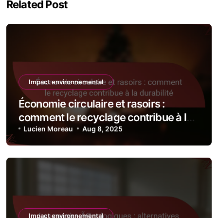
Related Post
Impact environnemental
Économie circulaire et rasoirs :
comment le recyclage contribue à la
durabilité
Lucien Moreau
Aug 8, 2025
Impact environnemental