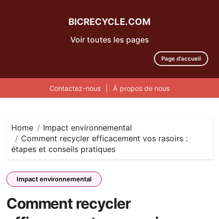
BICRECYCLE.COM
Voir toutes les pages
Page d'accueil
Contactez-nous
|
À propos de nous
Skip
to
content
Home
Impact environnemental
Comment recycler efficacement vos rasoirs :
étapes et conseils pratiques
Impact environnemental
Comment recycler