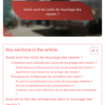
Key sections in the article:
Quels sont les coûts de recyclage des rasoirs ?
Comment sont calculés les coûts de recyclage des rasoirs ?
Quels facteurs influencent le coût du recyclage des rasoirs ?
Quel est le coût moyen du recyclage des rasoirs ?
Pourquoi est-il important de connaître ces coûts ?
En quoi la sensibilisation aux coûts de recyclage impacte-t-
elle les comportements des consommateurs ?
Comment ces coûts affectent-ils les décisions des entreprises
?
Quel est le rôle des entreprises dans le recyclage des
rasoirs ?