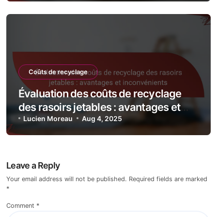
Coûts de recyclage
Évaluation des coûts de recyclage
des rasoirs jetables : avantages et
inconvénients
Lucien Moreau
Aug 4, 2025
Leave a Reply
Your email address will not be published.
Required fields are marked
*
Comment
*