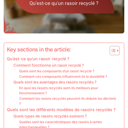
Key sections in the article:
Qu’est-ce qu’un rasoir recyclé ?
Comment fonctionne un rasoir recyclé ?
Quels sont les composants d’un rasoir recyclé ?
Comment ces composants influencent-ils la durabilité ?
Quels sont les avantages des rasoirs recyclés ?
En quoi les rasoirs recyclés sont-ils meilleurs pour
l’environnement ?
Comment les rasoirs recyclés peuvent-ils réduire les déchets
?
Quels sont les différents modèles de rasoirs recyclés ?
Quels types de rasoirs recyclés existent ?
Quelles sont les caractéristiques des rasoirs à lames
interchangeables ?