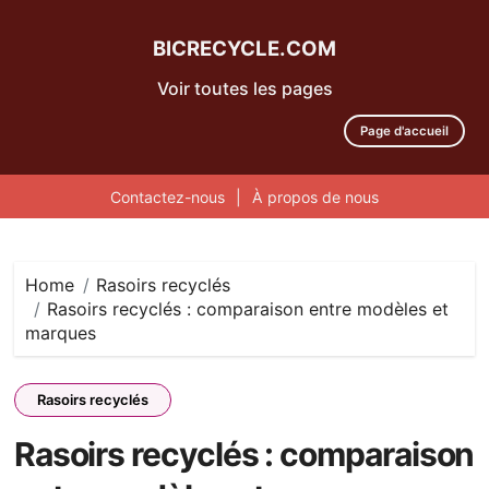
BICRECYCLE.COM
Voir toutes les pages
Page d'accueil
Contactez-nous
|
À propos de nous
Skip
to
content
Home
Rasoirs recyclés
Rasoirs recyclés : comparaison entre modèles et
marques
Rasoirs recyclés
Rasoirs recyclés : comparaison