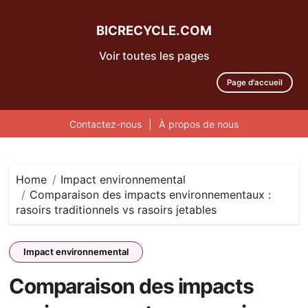
BICRECYCLE.COM
Voir toutes les pages
Page d'accueil
Contactez-nous
|
À propos de nous
Skip
to
content
Home
Impact environnemental
Comparaison des impacts environnementaux :
rasoirs traditionnels vs rasoirs jetables
Impact environnemental
Comparaison des impacts